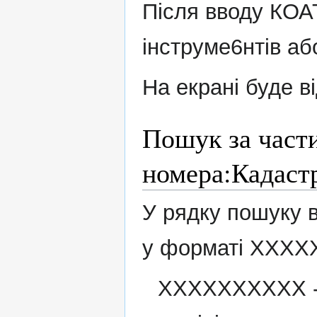
Після вводу КОА
інструме6нтів або
На екрані буде в
Пошук за част
номера:Кадаст
У рядку пошуку 
у форматі XXXX
XXXXXXXXXX - 