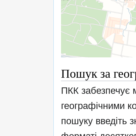
Пошук за гео
ПКК забезпечує м
географічними к
пошуку введіть з