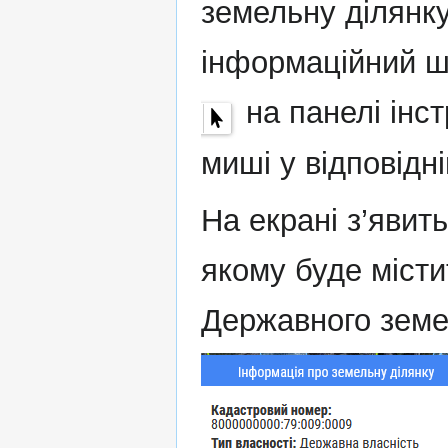
земельну ділянку
інформаційний ш
на панелі інст
миші у відповідні
На екрані з’явит
якому буде місти
Державного земе