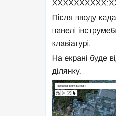
XXXXXXXXXX:XX
Після вводу кад
панелі інструме6н
клавіатурі.
На екрані буде в
ділянку.