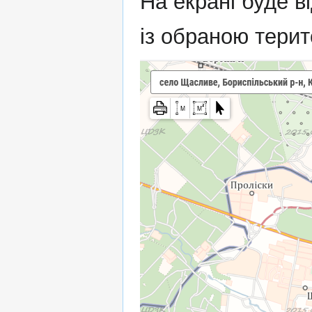
На екрані буде в
із обраною терит