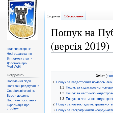
Сторінка
Обговорення
Пошук на Пуб
(версія 2019)
Головна сторінка
Нові редагування
Випадкова стаття
Перейти
Перейти
Допомога про
до
до
MediaWiki
навігації
пошуку
Інструменти
Зміст
Посилання сюди
1
Пошук за кадастровим номером або 
Пов'язані редагування
1.1
Пошук за кадастровим номер
Спеціальні сторінки
1.2
Пошук за частиною кадастров
Версія до друку
1.3
Пошук за частиною кадастров
Постійне посилання
2
Пошук за назвою адміністративно-те
Інформація про
сторінку
3
Пошук за географічними координата