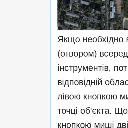
Якщо необхідно в
(отвором) всеред
інструментів, по
відповідній обла
лівою кнопкою ми
точці об'єкта. Щ
кнопкою миші дві