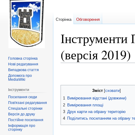
Сторінка
Обговорення
Інструменти 
(версія 2019)
Головна сторінка
Нові редагування
Випадкова стаття
Перейти
Перейти
Допомога про
до
до
MediaWiki
навігації
пошуку
Інструменти
Зміст
Посилання сюди
1
Вимірювання відстані (довжини)
Пов'язані редагування
2
Вимірювання площі
Спеціальні сторінки
3
Друк карти на обрану територію
Версія до друку
4
Поділитись посиланням на обрану т
Постійне посилання
Інформація про
сторінку