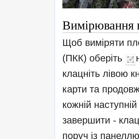
Вимірювання 
Щоб виміряти пло
(ПКК) оберіть
клацніть лівою к
карти та продов
кожній наступній 
завершити - клац
поруч із панеллю