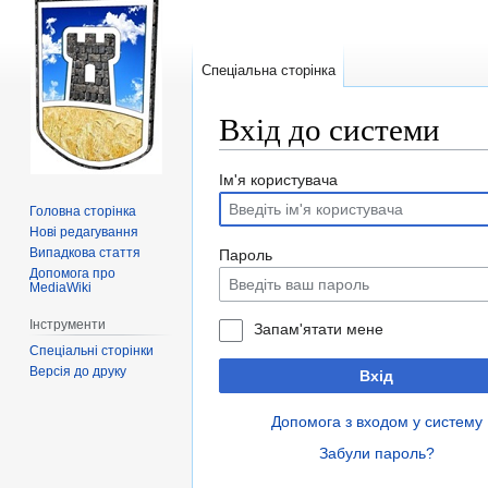
Спеціальна сторінка
Вхід до системи
Перейти
Перейти
Ім'я користувача
до
до
Головна сторінка
навігації
пошуку
Нові редагування
Випадкова стаття
Пароль
Допомога про
MediaWiki
Інструменти
Запам'ятати мене
Спеціальні сторінки
Версія до друку
Вхід
Допомога з входом у систему
Забули пароль?